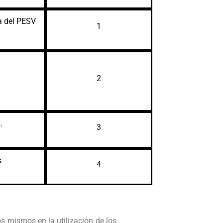
ca del PESV
1
2
.
3
s
4
s mismos en la utilización de los