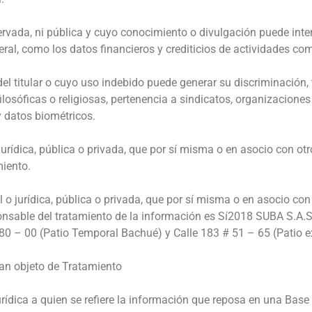
rvada, ni pública y cuyo conocimiento o divulgación puede intere
ral, como los datos financieros y crediticios de actividades com
del titular o cuyo uso indebido puede generar su discriminación
s filosóficas o religiosas, pertenencia a sindicatos, organizacio
y datos biométricos.
urídica, pública o privada, que por sí misma o en asocio con otro
iento.
 o jurídica, pública o privada, que por sí misma o en asocio con
ponsable del tratamiento de la información es Sí2018 SUBA S.A.S.
0 – 00 (Patio Temporal Bachué) y Calle 183 # 51 – 65 (Patio ex
ean objeto de Tratamiento
urídica a quien se refiere la información que reposa en una Base 