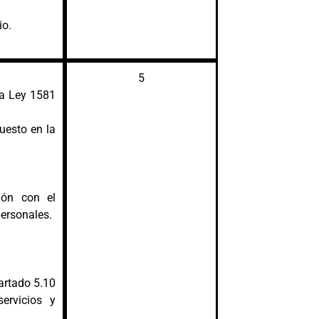
io.
5
la
Ley 1581
uesto en la
ión con el
personales.
partado 5.10
rvicios y