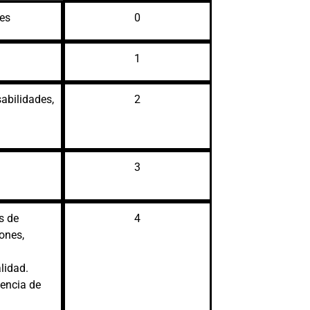
les
0
1
abilidades,
2
3
s de
4
iones,
lidad.
dencia de